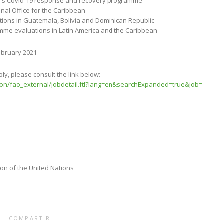
O’s Covid-19 response and recovery programme
al Office for the Caribbean
ons in Guatemala, Bolivia and Dominican Republic
me evaluations in Latin America and the Caribbean
ebruary 2021
ly, please consult the link below:
ion/fao_external/
jobdetail.ftl?lang=en&
searchExpanded=true&job=
ion of the United Nations
COMPARTIR