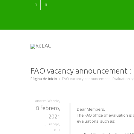
FAO vacancy announcement : E
Página de inicio
FAO vacancy announcement : Evaluation spe
,
Andrea Wehrle
8 febrero,
Dear Members,
The FAO office of evaluation is 
2021
evaluations, such as:
,
,
Trabajo
0