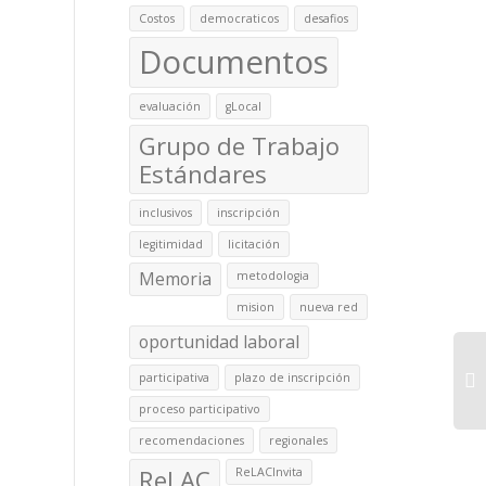
Costos
democraticos
desafios
Documentos
evaluación
gLocal
Grupo de Trabajo
Estándares
inclusivos
inscripción
legitimidad
licitación
Memoria
metodologia
mision
nueva red
oportunidad laboral
participativa
plazo de inscripción
proceso participativo
recomendaciones
regionales
ReLAC
ReLACInvita