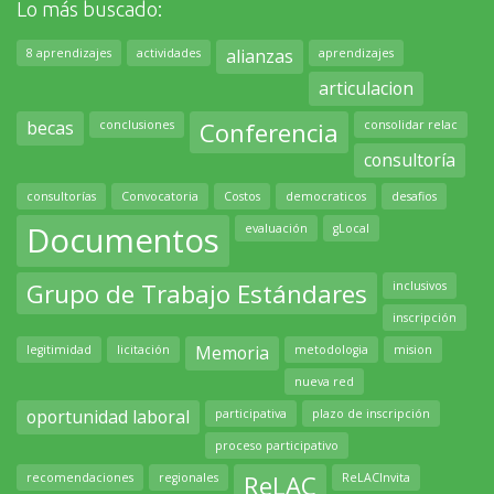
Lo más buscado:
alianzas
8 aprendizajes
actividades
aprendizajes
articulacion
becas
Conferencia
conclusiones
consolidar relac
consultoría
consultorías
Convocatoria
Costos
democraticos
desafios
Documentos
evaluación
gLocal
Grupo de Trabajo Estándares
inclusivos
inscripción
Memoria
legitimidad
licitación
metodologia
mision
nueva red
oportunidad laboral
participativa
plazo de inscripción
proceso participativo
ReLAC
recomendaciones
regionales
ReLACInvita