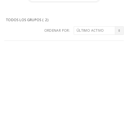
TODOS LOS GRUPOS (
2
)
ORDENAR POR:
Directorio
de
grupos
Grupo abierto de la comunidad de ReLAC
hace 4 años
Grupo para el intercambio de convocatorias, comunicados, ideas
y difusión de contenidos.
Las opiniones vertidas en este grupo son de exclusiva
responsabilidad de quienes las emiten y no representan, […]