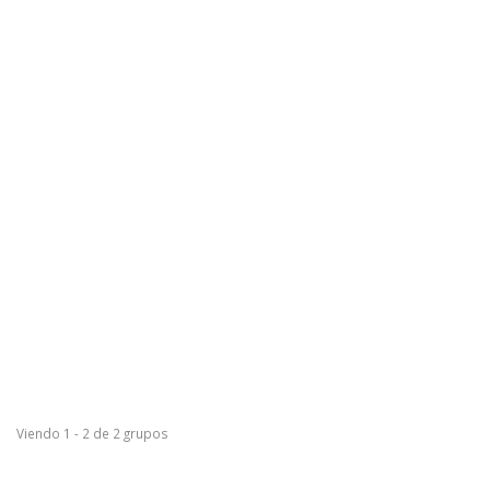
Estándares de Evaluación para América Latina
hace 4 años
Este grupo nació en el año 2015, como una iniciativa de la Red de
Seguimiento, Evaluación y Sistematización de Latinoamérica y el
Caribe (ReLAC) y del Proyecto Fomento a las Capacidades de
Evaluación (FOCE […]
Viendo 1 - 2 de 2 grupos