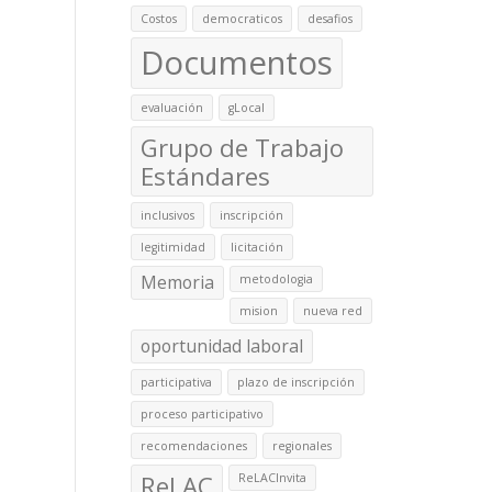
Costos
democraticos
desafios
Documentos
evaluación
gLocal
Grupo de Trabajo
Estándares
inclusivos
inscripción
legitimidad
licitación
Memoria
metodologia
mision
nueva red
oportunidad laboral
participativa
plazo de inscripción
proceso participativo
recomendaciones
regionales
ReLAC
ReLACInvita