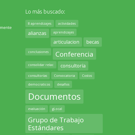
Lo más buscado:
8 aprendizajes
actividades
lemente
alianzas
aprendizajes
articulacion
becas
Conferencia
conclusiones
consultoría
consolidar relac
consultorías
Convocatoria
Costos
democraticos
desafios
Documentos
evaluación
gLocal
Grupo de Trabajo
Estándares