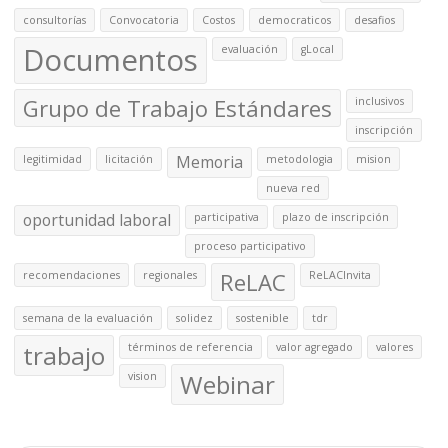
consultorías
Convocatoria
Costos
democraticos
desafios
Documentos
evaluación
gLocal
Grupo de Trabajo Estándares
inclusivos
inscripción
Memoria
legitimidad
licitación
metodologia
mision
nueva red
oportunidad laboral
participativa
plazo de inscripción
proceso participativo
ReLAC
recomendaciones
regionales
ReLACInvita
semana de la evaluación
solidez
sostenible
tdr
trabajo
términos de referencia
valor agregado
valores
Webinar
vision