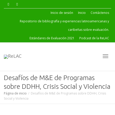
Inicio de sesión
Inicio
Contáctenos
Repositorio de bibliografía y experiencias latinoamericanas y
caribeñas sobre evaluación.
Estándares de Evaluación 2021
Podcast de la ReLAC
Cambi
Desafíos de M&E de Programas
sobre DDHH, Crisis Social y Violencia
Página de inicio
Desafíos de M&E de Programas sobre DDHH, Crisis
naveg
Social y Violencia