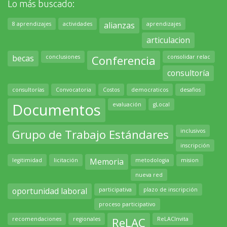
Lo más buscado:
alianzas
8 aprendizajes
actividades
aprendizajes
articulacion
becas
Conferencia
conclusiones
consolidar relac
consultoría
consultorías
Convocatoria
Costos
democraticos
desafios
Documentos
evaluación
gLocal
Grupo de Trabajo Estándares
inclusivos
inscripción
Memoria
legitimidad
licitación
metodologia
mision
nueva red
oportunidad laboral
participativa
plazo de inscripción
proceso participativo
ReLAC
recomendaciones
regionales
ReLACInvita