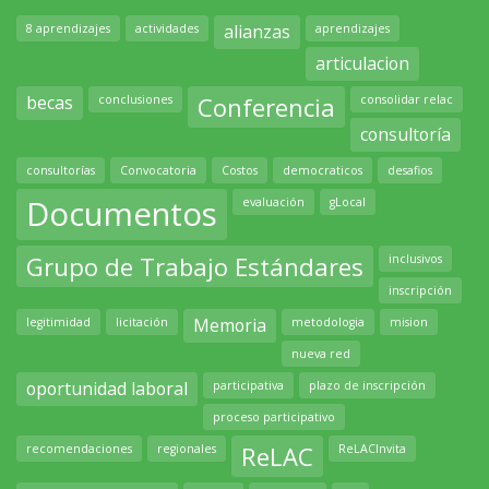
alianzas
8 aprendizajes
actividades
aprendizajes
articulacion
becas
Conferencia
conclusiones
consolidar relac
consultoría
consultorías
Convocatoria
Costos
democraticos
desafios
Documentos
evaluación
gLocal
Grupo de Trabajo Estándares
inclusivos
inscripción
Memoria
legitimidad
licitación
metodologia
mision
nueva red
oportunidad laboral
participativa
plazo de inscripción
proceso participativo
ReLAC
recomendaciones
regionales
ReLACInvita