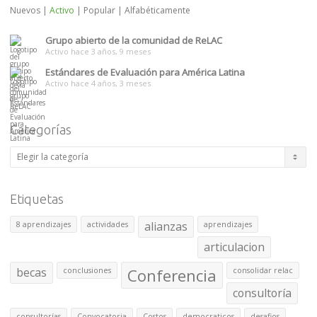
Nuevos
|
Activo
|
Popular
|
Alfabéticamente
Grupo abierto de la comunidad de ReLAC
Activo hace 3 años, 9 meses
Estándares de Evaluación para América Latina
Activo hace 4 años, 3 meses
Categorías
Categorías
Etiquetas
alianzas
8 aprendizajes
actividades
aprendizajes
articulacion
becas
Conferencia
conclusiones
consolidar relac
consultoría
consultorías
Convocatoria
Costos
democraticos
desafios