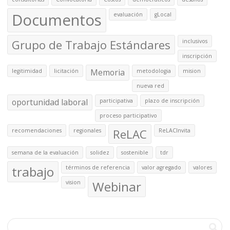
Documentos
evaluación
gLocal
Grupo de Trabajo Estándares
inclusivos
inscripción
Memoria
legitimidad
licitación
metodologia
mision
nueva red
oportunidad laboral
participativa
plazo de inscripción
proceso participativo
ReLAC
recomendaciones
regionales
ReLACInvita
semana de la evaluación
solidez
sostenible
tdr
trabajo
términos de referencia
valor agregado
valores
Webinar
vision