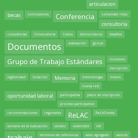
articulacion
becas
Conferencia
conclusiones
consolidar relac
consultoría
consultorías
Convocatoria
Costos
democraticos
desafios
Documentos
evaluación
gLocal
Grupo de Trabajo Estándares
inclusivos
inscripción
Memoria
legitimidad
licitación
metodologia
mision
nueva red
oportunidad laboral
participativa
plazo de inscripción
proceso participativo
ReLAC
recomendaciones
regionales
ReLACInvita
semana de la evaluación
solidez
sostenible
tdr
trabajo
términos de referencia
valor agregado
valores