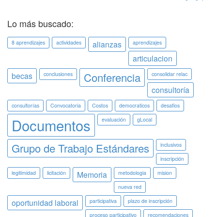
Lo más buscado:
8 aprendizajes
actividades
alianzas
aprendizajes
articulacion
Conferencia
becas
conclusiones
consolidar relac
consultoría
consultorías
Convocatoria
Costos
democraticos
desafios
Documentos
evaluación
gLocal
Grupo de Trabajo Estándares
inclusivos
inscripción
legitimidad
licitación
Memoria
metodologia
mision
nueva red
oportunidad laboral
participativa
plazo de inscripción
proceso participativo
recomendaciones