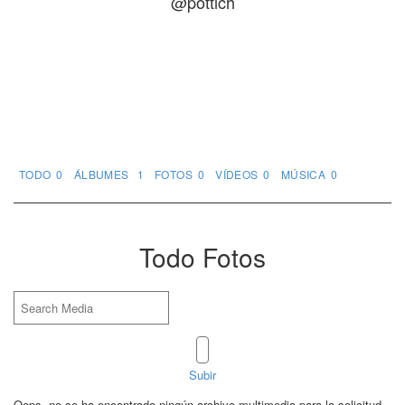
@pottich
TODO
0
ÁLBUMES
1
FOTOS
0
VÍDEOS
0
MÚSICA
0
Todo Fotos
Subir
Oops, no se ha encontrado ningún archivo multimedia para la solicitud.